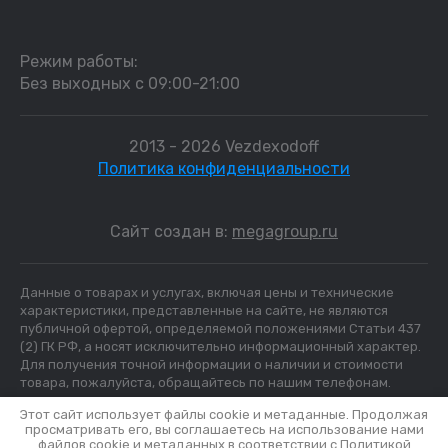
Режим работы:
Без выходных с 09:00-21:00
2013 - 2026 Vezdexodoff
Политика конфиденциальности
Сайт создан в:
megagroup.ru
Данные о товарах и услугах, включая цены и технические
характеристики, представленные на сайте, не являются
публичной офертой, определяемой положениями Статьи 437
(2) ГК РФ, а носят исключительно информационный характер.
Для получения точной информации о наличии и стоимости
товара, пожалуйста, обращайтесь по нашим телефонам.
Этот сайт использует файлы cookie и метаданные. Продолжая
просматривать его, вы соглашаетесь на использование нами
файлов cookie и метаданных в соответствии с
Политикой